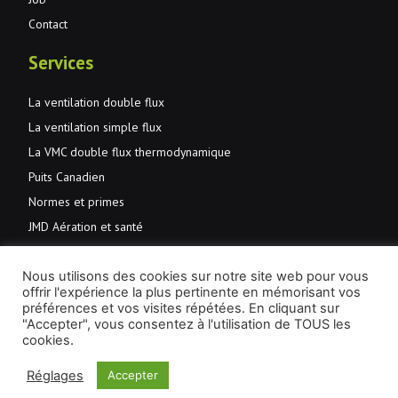
Contact
Services
La ventilation double flux
La ventilation simple flux
La VMC double flux thermodynamique
Puits Canadien
Normes et primes
JMD Aération et santé
Entretien
Nous utilisons des cookies sur notre site web pour vous
offrir l'expérience la plus pertinente en mémorisant vos
préférences et vos visites répétées. En cliquant sur
© 2026 JMD Ventilation
Conditions générales de vente
"Accepter", vous consentez à l'utilisation de TOUS les
Politique en matière de confidentialité et de cookies
cookies.
Réglages
Accepter