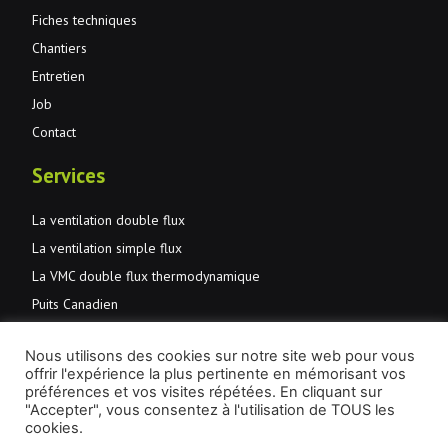
Fiches techniques
Chantiers
Entretien
Job
Contact
Services
La ventilation double flux
La ventilation simple flux
La VMC double flux thermodynamique
Puits Canadien
Normes et primes
Nous utilisons des cookies sur notre site web pour vous
JMD Aération et santé
offrir l'expérience la plus pertinente en mémorisant vos
Entretien
préférences et vos visites répétées. En cliquant sur
"Accepter", vous consentez à l'utilisation de TOUS les
cookies.