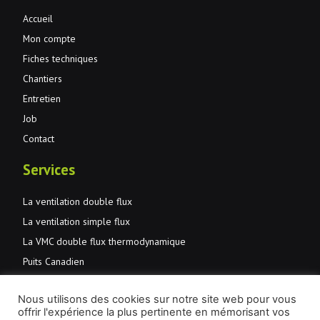
Accueil
Mon compte
Fiches techniques
Chantiers
Entretien
Job
Contact
Services
La ventilation double flux
La ventilation simple flux
La VMC double flux thermodynamique
Puits Canadien
Normes et primes
Nous utilisons des cookies sur notre site web pour vous
JMD Aération et santé
offrir l'expérience la plus pertinente en mémorisant vos