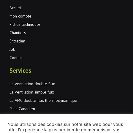
Accueil
Mon compte
Fiches techniques
Chantiers
Entretien
Job
Contact
Services
La ventilation double flux
La ventilation simple flux
La VMC double flux thermodynamique
Puits Canadien
Normes et primes
Nous utilisons des cookies sur notre site web pour vous
JMD Aération et santé
offrir l'expérience la plus pertinente en mémorisant vos