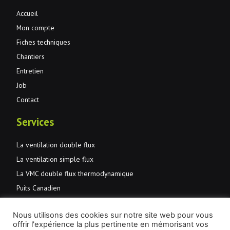
Accueil
Mon compte
Fiches techniques
Chantiers
Entretien
Job
Contact
Services
La ventilation double flux
La ventilation simple flux
La VMC double flux thermodynamique
Puits Canadien
Normes et primes
Nous utilisons des cookies sur notre site web pour vous
JMD Aération et santé
offrir l'expérience la plus pertinente en mémorisant vos