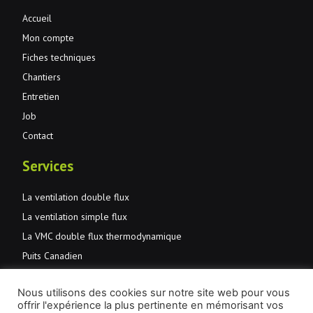
Accueil
Mon compte
Fiches techniques
Chantiers
Entretien
Job
Contact
Services
La ventilation double flux
La ventilation simple flux
La VMC double flux thermodynamique
Puits Canadien
Normes et primes
Nous utilisons des cookies sur notre site web pour vous
JMD Aération et santé
offrir l'expérience la plus pertinente en mémorisant vos