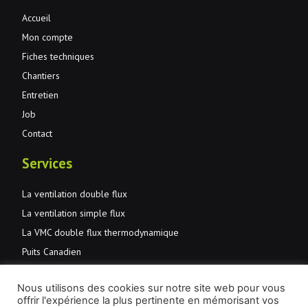
Accueil
Mon compte
Fiches techniques
Chantiers
Entretien
Job
Contact
Services
La ventilation double flux
La ventilation simple flux
La VMC double flux thermodynamique
Puits Canadien
Normes et primes
Nous utilisons des cookies sur notre site web pour vous
JMD Aération et santé
offrir l'expérience la plus pertinente en mémorisant vos