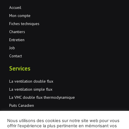
Accueil
Mon compte
Fiches techniques
Chantiers
Entretien
Job
Contact
Services
La ventilation double flux
La ventilation simple flux
La VMC double flux thermodynamique
Puits Canadien
Normes et primes
Nous utilisons des cookies sur notre site web pour vous
JMD Aération et santé
offrir l'expérience la plus pertinente en mémorisant vos