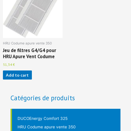
HRU Codume apure vente 350
Jeu de filtres G4/G4 pour
HRU Apure Vent Codume
51,34
€
Add to cart
Catégories de produits
DUCOEnergy Comfort 325
HRU Codume apure vente 350