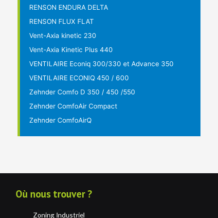
RENSON ENDURA DELTA
RENSON FLUX FLAT
Vent-Axia kinetic 230
Vent-Axia Kinetic Plus 440
VENTILAIRE Econiq 300/330 et Advance 350
VENTILAIRE ECONIQ 450 / 600
Zehnder Comfo D 350 / 450 /550
Zehnder ComfoAir Compact
Zehnder ComfoAirQ
Où nous trouver ?
Zoning Industriel