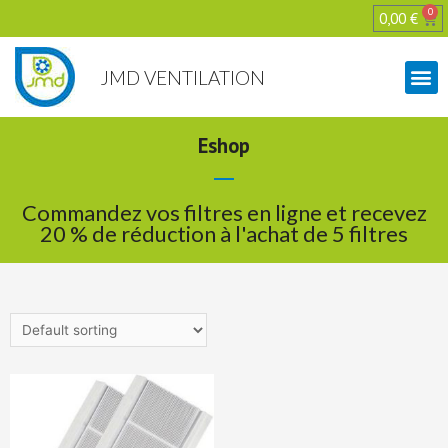
0
0,00
€
JMD VENTILATION
Eshop
Commandez vos filtres en ligne et recevez
20 % de réduction à l'achat de 5 filtres