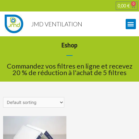
0
0,00
€
JMD VENTILATION
Eshop
Commandez vos filtres en ligne et recevez
20 % de réduction à l'achat de 5 filtres